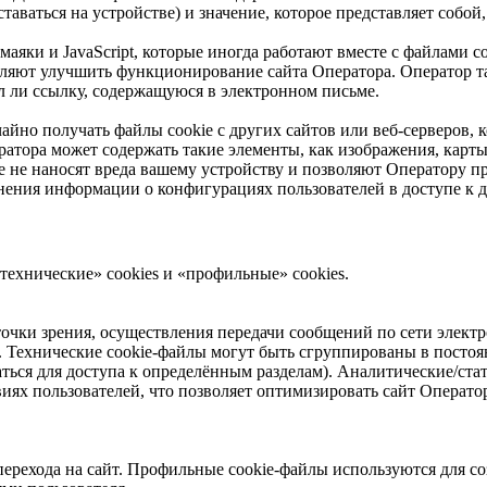
ставаться на устройстве) и значение, которое представляет соб
аяки и JavaScript, которые иногда работают вместе с файлами c
ляют улучшить функционирование сайта Оператора. Оператор та
л ли ссылку, содержащуюся в электронном письме.
чайно получать файлы cookie с других сайтов или веб-серверов,
ратора может содержать такие элементы, как изображения, карт
ie не наносят вреда вашему устройству и позволяют Оператору 
нения информации о конфигурациях пользователей в доступе к да
технические» cookies и «профильные» cookies.
очки зрения, осуществления передачи сообщений по сети электро
. Технические cookie-файлы могут быть сгруппированы в постоя
ться для доступа к определённым разделам). Аналитические/ста
виях пользователей, что позволяет оптимизировать сайт Оператор
ерехода на сайт. Профильные cookie-файлы используются для со