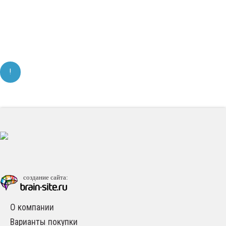
!
Мы используем Cookie, в том числе сервис Яндекс.Метрика.
Продолжая использовать наш сайт, вы даете согласие на
обработку файлов Cookie и принимаете правила
пользования сайтом.
Подробнее
Принять
создание сайта
:
О компании
Варианты покупки